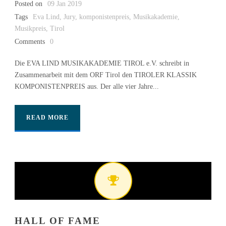
Posted on
09 Jan 2019
Tags
Eva Lind
,
Jury
,
komponistenpreis
,
Musikakademie
,
Musikpreis
,
Tirol
Comments
0
Die EVA LIND MUSIKAKADEMIE TIROL e.V. schreibt in
Zusammenarbeit mit dem ORF Tirol den TIROLER KLASSIK
KOMPONISTENPREIS aus. Der alle vier Jahre...
READ MORE
HALL OF FAME