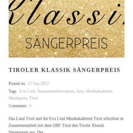
TIROLER KLASSIK SÄNGERPREIS
Posted on
27 Sep 2017
Tags
Eva Lind
,
Instrumentalistenpreis
,
Jury
,
Musikakademie
,
Musikpreis
,
Tirol
Comments
0
Das Land Tirol und die Eva Lind Musikakademie Tirol schreiben in
Zusammenarbeit mit dem ORF Tirol den Tiroler Klassik
Sängerpreis aus. Der...