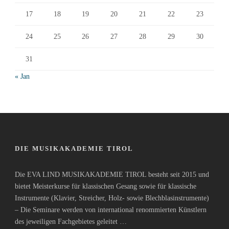
17
18
19
20
21
22
23
24
25
26
27
28
29
30
31
« Jan
DIE MUSIKAKADEMIE TIROL
Die EVA LIND MUSIKAKADEMIE TIROL besteht seit 2015 und
bietet Meisterkurse für klassischen Gesang sowie für klassische
Instrumente (Klavier, Streicher, Holz- sowie Blechblasinstrumente)
– Die Seminare werden von international renommierten Künstlern
des jeweiligen Fachgebietes geleitet …