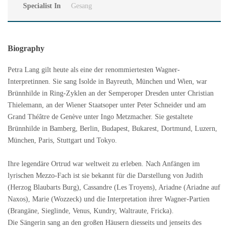
Specialist In
Gesang
Biography
Petra Lang gilt heute als eine der renommiertesten Wagner-
Interpretinnen. Sie sang Isolde in Bayreuth, München und Wien, war
Brünnhilde in Ring-Zyklen an der Semperoper Dresden unter Christian
Thielemann, an der Wiener Staatsoper unter Peter Schneider und am
Grand Théâtre de Genève unter Ingo Metzmacher. Sie gestaltete
Brünnhilde in Bamberg, Berlin, Budapest, Bukarest, Dortmund, Luzern,
München, Paris, Stuttgart und Tokyo.
Ihre legendäre Ortrud war weltweit zu erleben. Nach Anfängen im
lyrischen Mezzo-Fach ist sie bekannt für die Darstellung von Judith
(Herzog Blaubarts Burg), Cassandre (Les Troyens), Ariadne (Ariadne auf
Naxos), Marie (Wozzeck) und die Interpretation ihrer Wagner-Partien
(Brangäne, Sieglinde, Venus, Kundry, Waltraute, Fricka).
Die Sängerin sang an den großen Häusern diesseits und jenseits des