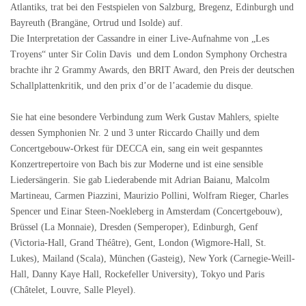
Atlantiks, trat bei den Festspielen von Salzburg, Bregenz, Edinburgh und
Bayreuth (Brangäne, Ortrud und Isolde) auf.
Die Interpretation der Cassandre in einer Live-Aufnahme von „Les
Troyens“ unter Sir Colin Davis und dem London Symphony Orchestra
brachte ihr 2 Grammy Awards, den BRIT Award, den Preis der deutschen
Schallplattenkritik, und den prix d’or de l’academie du disque.
Sie hat eine besondere Verbindung zum Werk Gustav Mahlers, spielte
dessen Symphonien Nr. 2 und 3 unter Riccardo Chailly und dem
Concertgebouw-Orkest für DECCA ein, sang ein weit gespanntes
Konzertrepertoire von Bach bis zur Moderne und ist eine sensible
Liedersängerin. Sie gab Liederabende mit Adrian Baianu, Malcolm
Martineau, Carmen Piazzini, Maurizio Pollini, Wolfram Rieger, Charles
Spencer und Einar Steen-Noekleberg in Amsterdam (Concertgebouw),
Brüssel (La Monnaie), Dresden (Semperoper), Edinburgh, Genf
(Victoria-Hall, Grand Théâtre), Gent, London (Wigmore-Hall, St.
Lukes), Mailand (Scala), München (Gasteig), New York (Carnegie-Weill-
Hall, Danny Kaye Hall, Rockefeller University), Tokyo und Paris
(Châtelet, Louvre, Salle Pleyel).